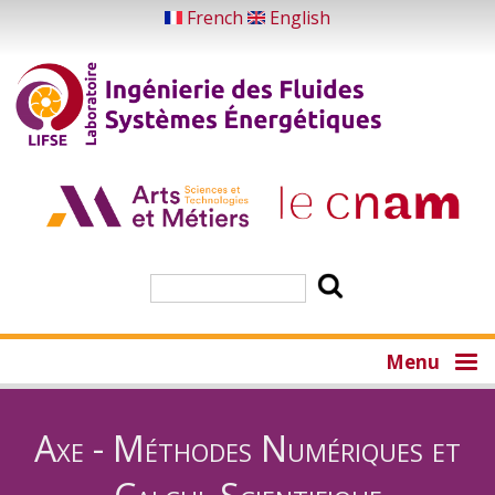
Aller
French
English
au
contenu
principal
Rechercher
Menu
Axe - Méthodes Numériques et