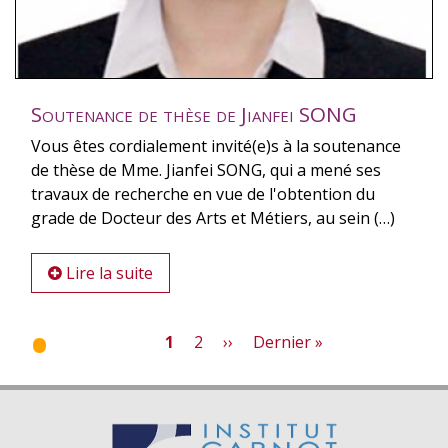
Soutenance de thèse de Jianfei SONG
Vous êtes cordialement invité(e)s à la soutenance
de thèse de Mme. Jianfei SONG, qui a mené ses
travaux de recherche en vue de l'obtention du
grade de Docteur des Arts et Métiers, au sein (…)
Lire la suite
Page
1
Page
2
Page
››
Dernière
Dernier »
courante
suivante
page
Pagination