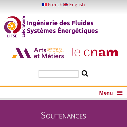
Aller
French
English
au
contenu
principal
Rechercher
Menu
Soutenances