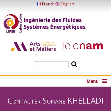
Aller
French
English
au
contenu
principal
Rechercher
Menu
Contacter Sofiane KHELLADI