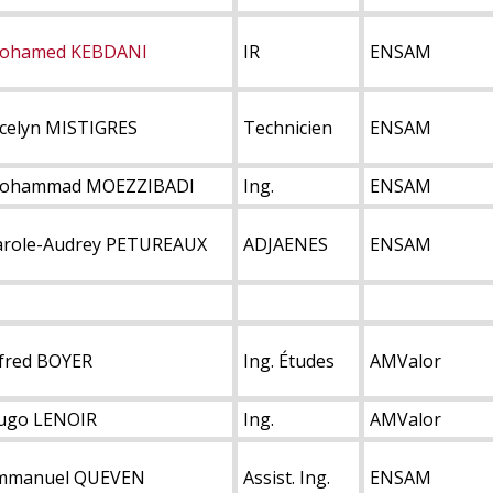
ohamed KEBDANI
IR
ENSAM
ocelyn MISTIGRES
Technicien
ENSAM
ohammad MOEZZIBADI
Ing.
ENSAM
arole-Audrey PETUREAUX
ADJAENES
ENSAM
lfred BOYER
Ing. Études
AMValor
ugo LENOIR
Ing.
AMValor
mmanuel QUEVEN
Assist. Ing.
ENSAM