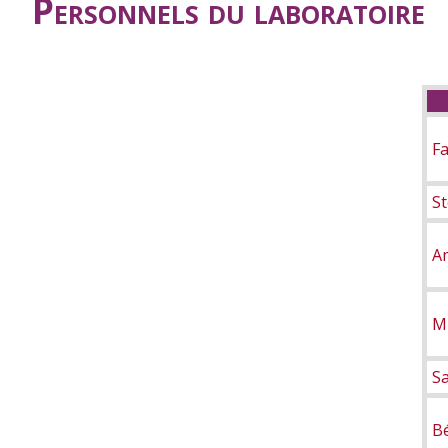
Personnels du laboratoire
Fa
S
A
M
S
B