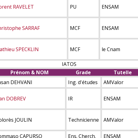
lorent RAVELET
PU
ENSAM
hristophe SARRAF
MCF
ENSAM
athieu SPECKLIN
MCF
le Cnam
IATOS
Prénom & NOM
Grade
Tutelle
hsan DEHVANI
Ing. d'études
AMValor
van DOBREV
IR
ENSAM
olorès JOULIN
Technicienne
AMValor
ommaso CAPURSO
Ens. Cherch.
ENSAM