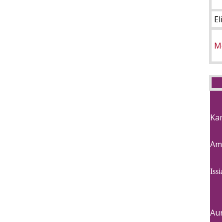
El
M
Ka
Am
Is
Au