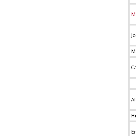
M
J
M
C
A
H
E