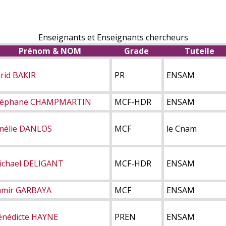
Enseignants et Enseignants chercheurs
Prénom & NOM
Grade
Tutelle
rid BAKIR
PR
ENSAM
téphane CHAMPMARTIN
MCF-HDR
ENSAM
mélie DANLOS
MCF
le Cnam
ichael DELIGANT
MCF-HDR
ENSAM
amir GARBAYA
MCF
ENSAM
énédicte HAYNE
PREN
ENSAM