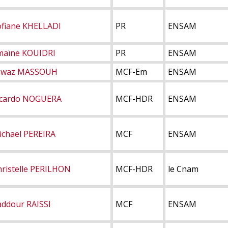
ofiane KHELLADI
PR
ENSAM
maïne KOUIDRI
PR
ENSAM
awaz MASSOUH
MCF-Em
ENSAM
icardo NOGUERA
MCF-HDR
ENSAM
ichael PEREIRA
MCF
ENSAM
hristelle PERILHON
MCF-HDR
le Cnam
addour RAISSI
MCF
ENSAM