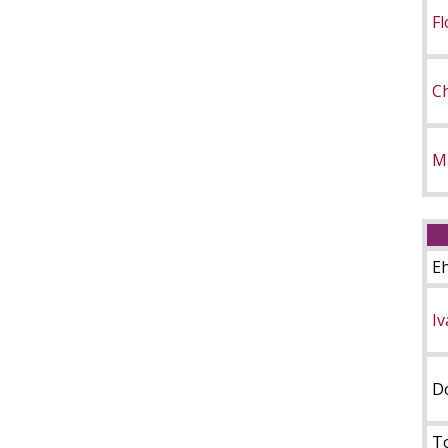
F
C
M
E
I
D
T