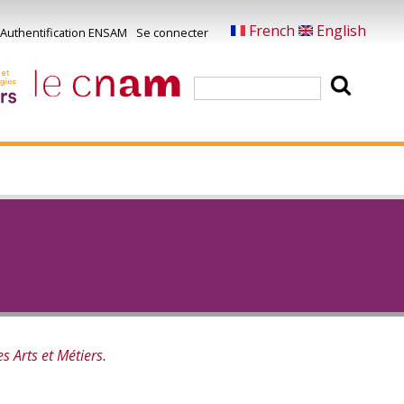
French
English
Authentification ENSAM
Se connecter
Menu
u
Rechercher
ompte
e
'utilisateur
s Arts et Métiers
.