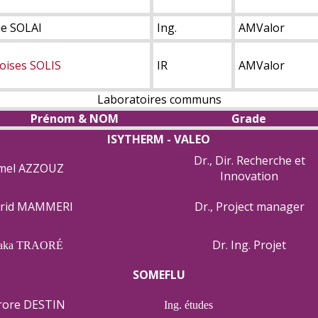
ie SOLAI
Ing.
AMValor
oises SOLIS
IR
AMValor
Laboratoires communs
Prénom & NOM
Grade
ISYTHERM - VALEO
Dr., Dir. Recherche et
mel AZZOUZ
Innovation
rid MAMMERI
Dr., Project manager
Dr. Ing. Projet
siaka TRAORÉ
SOMEFLU
rore DESTIN
Ing. études