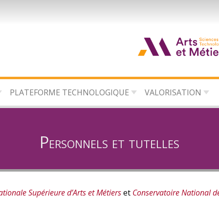
d
c
PLATEFORME TECHNOLOGIQUE
VALORISATION
d
l
Personnels et tutelles
ationale Supérieure d’Arts et Métiers
et
Conservatoire National de