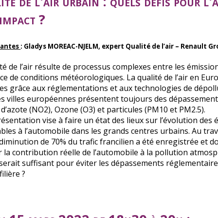
té de l'air urbain : quels défis pour l
impact ?
nantes
: Gladys MOREAC-NJELM, expert Qualité de l’air – Renault Grou
té de l’air résulte de processus complexes entre les émission
nce de conditions météorologiques. La qualité de l’air en Eur
es grâce aux réglementations et aux technologies de dépoll
es villes européennes présentent toujours des dépassements de
 d’azote (NO2), Ozone (O3) et particules (PM10 et PM2.5).
résentation vise à faire un état des lieux sur l’évolution de
ables à l’automobile dans les grands centres urbains. Au tra
diminution de 70% du trafic francilien a été enregistrée et 
la contribution réelle de l’automobile à la pollution atmosph
 serait suffisant pour éviter les dépassements réglementair
filière ?