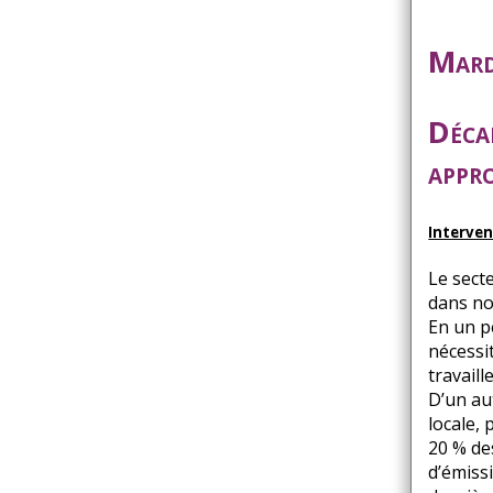
Mard
Déca
appr
Interve
Le sect
dans no
En un p
nécessi
travaill
D’un au
locale, 
20 % des
d’émiss