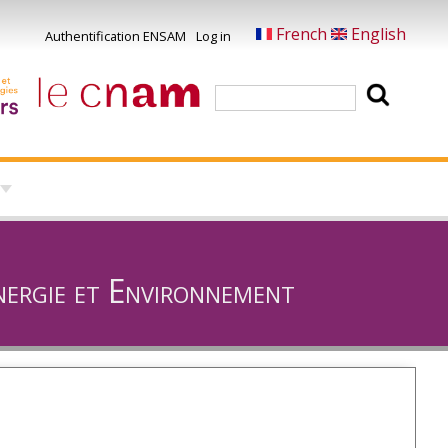
French
English
Authentification ENSAM
Log in
Menu
du
Search
compte
de
l'utilisateur
nergie et Environnement