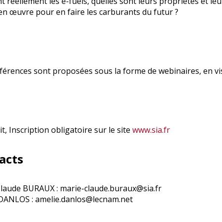
t réellement les e-fuels, quelles sont leurs propriétés et l
en œuvre pour en faire les carburants du futur ?
férences sont proposées sous la forme de webinaires, en vis
, Inscription obligatoire sur le site
www.sia.fr
acts
laude BURAUX : marie-claude.buraux@sia.fr
DANLOS : amelie.danlos@lecnam.net