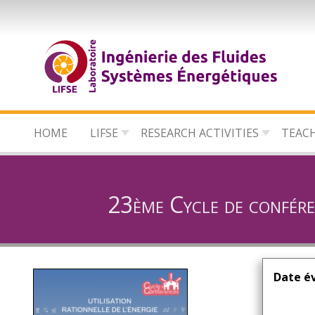
Skip
to
main
content
HOME
LIFSE
RESEARCH ACTIVITIES
TEAC
23ème Cycle de confére
Date é