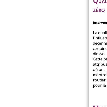
Quali
zéro 
Interve
La quali
l’influe
décenni
certain
dioxyde
Cette p
attribu
où une 
montrer 
routier
pour la 