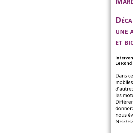
Mard
Déca
une 
et bi
Interve
Le Rond
Dans ce
mobiles
d'autre
les mot
Différe
donnera
nous év
NH3/H2