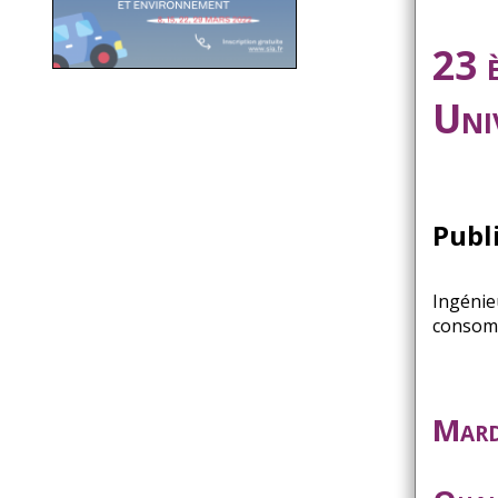
23 
Uni
Publ
Ingénie
consomm
Mard