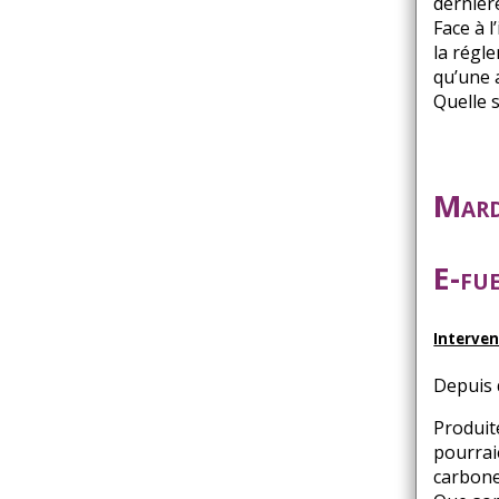
dernièr
Face à 
la régl
qu’une a
Quelle 
Mard
E-fue
Interve
Depuis 
Produit
pourrai
carbone