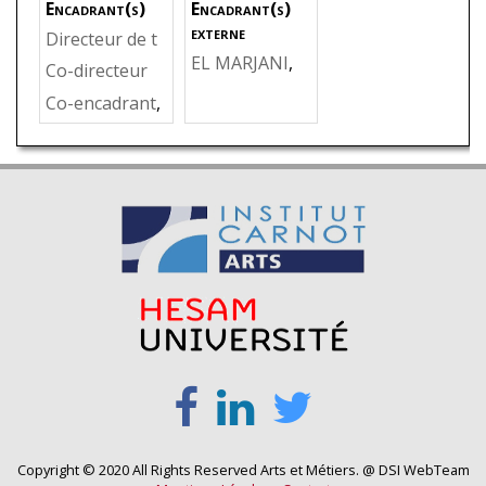
Encadrant(s)
Encadrant(s)
externe
Directeur de t
EL MARJANI
,
hèse
,
KHELLA
Co-directeur
Abdellatif
,
Eco
DI
,
Sofiane
Co-encadrant
,
le Mohamma
DELIGANT
,
M
dia d'ingénieu
ichaël
rs, Maroc
Copyright © 2020 All Rights Reserved Arts et Métiers. @ DSI WebTeam