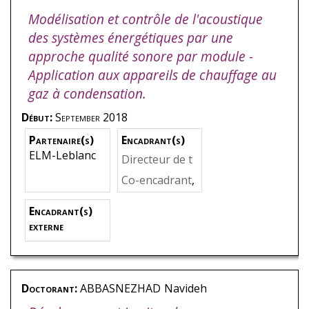
Modélisation et contrôle de l'acoustique
des systèmes énergétiques par une
approche qualité sonore par module -
Application aux appareils de chauffage au
gaz à condensation.
Début:
September 2018
Partenaire(s)
Encadrant(s)
ELM-Leblanc
Directeur de t
hèse
,
KHELLA
Co-encadrant
,
DI
,
Sofiane
HAYNE
,
Béné
Encadrant(s)
dicte
externe
Doctorant:
ABBASNEZHAD
Navideh