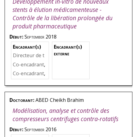
Développement in-vitro de nouveaux
stents à élution médicamenteuse -
Contrôle de la libération prolongée du
produit pharmaceutique
Début:
September 2018
Encadrant(s)
Encadrant(s)
externe
Directeur de t
hèse
,
BAKIR
,
F
Co-encadrant
,
arid
CHAMPMART
Co-encadrant
,
IN
,
Stéphane
SHIRINBAYA
N
,
Mohamma
dali
Doctorant:
ABED
Cheikh Brahim
Modélisation, analyse et contrôle des
compresseurs centrifuges contra-rotatifs
Début:
September 2016