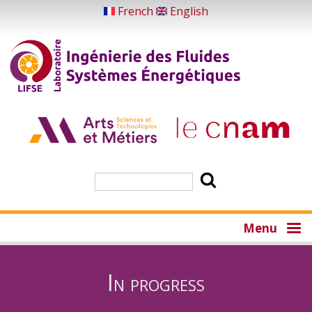
Skip
French
English
to
main
content
Search
Menu
In progress