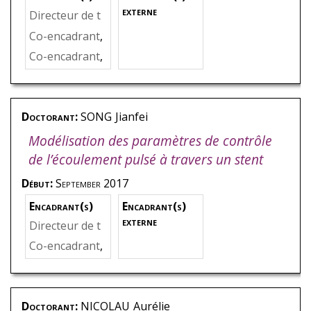
externe
Directeur de t
hèse
,
BAKIR
,
F
Co-encadrant
,
arid
DANLOS
,
Amé
Co-encadrant
,
lie
PEREIRA
,
Mic
hael
Doctorant:
SONG
Jianfei
Modélisation des paramètres de contrôle
de l’écoulement pulsé à travers un stent
Début:
September 2017
Encadrant(s)
Encadrant(s)
externe
Directeur de t
hèse
,
BAKIR
,
F
Co-encadrant
,
arid
KOUIDRI
,
Sma
ïne
Doctorant:
NICOLAU
Aurélie