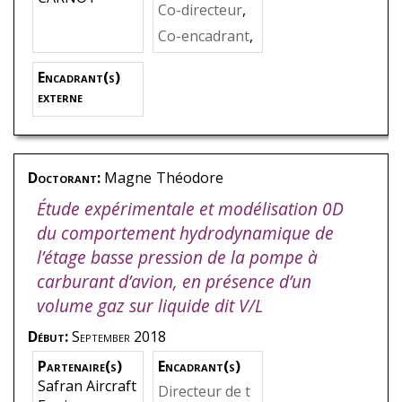
hèse
,
EL MAN
Co-directeur
,
SORI
KHELLADI
,
So
Co-encadrant
,
fiane
BEDEL
Encadrant(s)
externe
Doctorant:
Magne
Théodore
Étude expérimentale et modélisation 0D
du comportement hydrodynamique de
l’étage basse pression de la pompe à
carburant d’avion, en présence d’un
volume gaz sur liquide dit V/L
Début:
September 2018
Partenaire(s)
Encadrant(s)
Safran Aircraft
Directeur de t