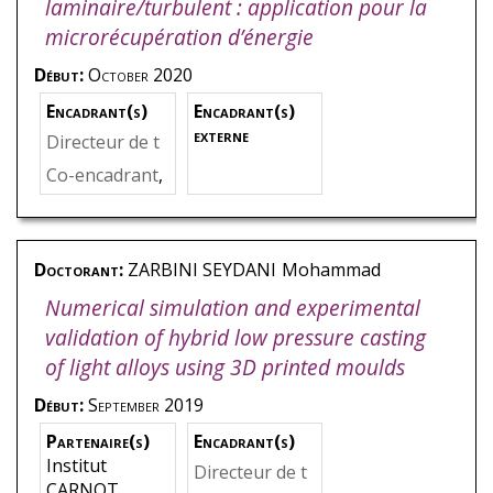
laminaire/turbulent : application pour la
microrécupération d’énergie
Début:
October 2020
Encadrant(s)
Encadrant(s)
externe
Directeur de t
hèse
,
Ravelet
,
Co-encadrant
,
Florent
Pereira
,
Mich
ael
Doctorant:
ZARBINI SEYDANI
Mohammad
Numerical simulation and experimental
validation of hybrid low pressure casting
of light alloys using 3D printed moulds
Début:
September 2019
Partenaire(s)
Encadrant(s)
Institut
Directeur de t
CARNOT