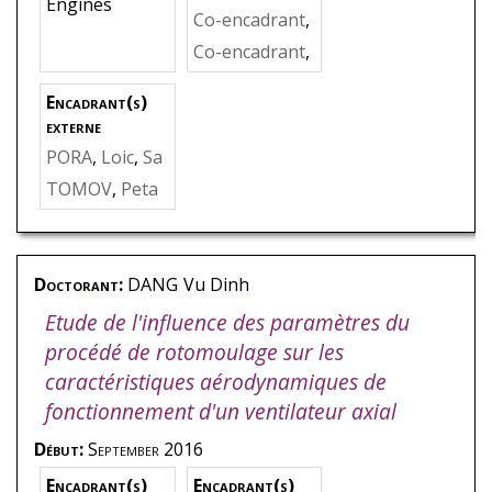
Engines
hèse
,
BAKIR
,
F
Co-encadrant
,
arid
KHELLADI
,
So
Co-encadrant
,
fiane
PARIDAENS
,
R
Encadrant(s)
ichard
externe
PORA
,
Loic
,
Sa
fran Aircraft E
TOMOV
,
Peta
ngines (équip
r
,
Safran Aircr
e - IHESF)
aft Engines (é
quipe - IHESF)
Doctorant:
DANG
Vu Dinh
Etude de l'influence des paramètres du
procédé de rotomoulage sur les
caractéristiques aérodynamiques de
fonctionnement d'un ventilateur axial
Début:
September 2016
Encadrant(s)
Encadrant(s)