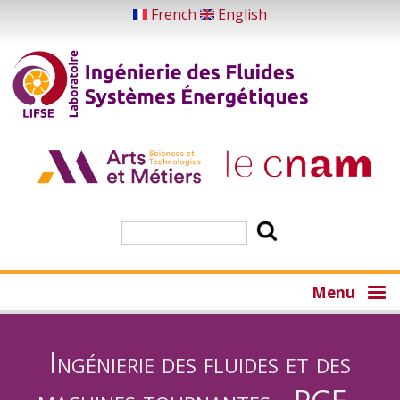
Skip
French
English
to
main
content
Search
Menu
Ingénierie des fluides et des