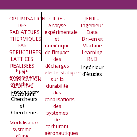
OPTIMISATION
CIFRE -
JENII –
DES
Analyse
Ingénieur
RADIATEURS
expérimentale
Data
THERMIQUES
et
Driven et
PAR
numérique
Machine
STRUCTURES
de l’impact
Learning
LATTICES
des
R&D
REALISEES
décharges
Ingénieur
Poste
EN
électrostatiques
d'études
d’enseignant-
FABRICATION
sur la
chercheur
ADDITIVE
durabilité
Enseignants
des
Doctorant
Chercheurs
canalisations
et
des
Chercheurs
systèmes
de
Modélisation
carburant
système
aéronautiques
d’une