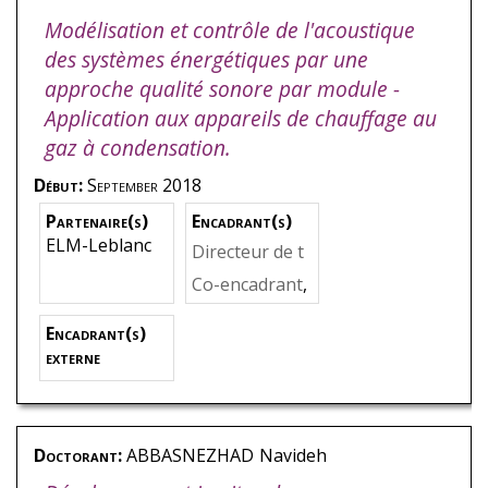
Modélisation et contrôle de l'acoustique
des systèmes énergétiques par une
approche qualité sonore par module -
Application aux appareils de chauffage au
gaz à condensation.
Début:
September 2018
Partenaire(s)
Encadrant(s)
ELM-Leblanc
Directeur de t
hèse
,
KHELLA
Co-encadrant
,
DI
,
Sofiane
HAYNE
,
Béné
Encadrant(s)
dicte
externe
Doctorant:
ABBASNEZHAD
Navideh