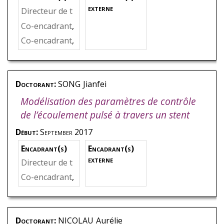
externe
Directeur de t
hèse
,
BAKIR
,
F
Co-encadrant
,
arid
DANLOS
,
Amé
Co-encadrant
,
lie
PEREIRA
,
Mic
hael
Doctorant:
SONG
Jianfei
Modélisation des paramètres de contrôle
de l’écoulement pulsé à travers un stent
Début:
September 2017
Encadrant(s)
Encadrant(s)
externe
Directeur de t
hèse
,
BAKIR
,
F
Co-encadrant
,
arid
KOUIDRI
,
Sma
ïne
Doctorant:
NICOLAU
Aurélie