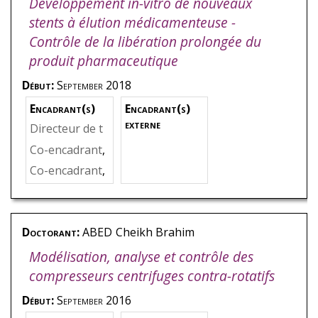
Développement in-vitro de nouveaux
stents à élution médicamenteuse -
Contrôle de la libération prolongée du
produit pharmaceutique
Début:
September 2018
Encadrant(s)
Encadrant(s)
externe
Directeur de t
hèse
,
BAKIR
,
F
Co-encadrant
,
arid
CHAMPMART
Co-encadrant
,
IN
,
Stéphane
SHIRINBAYA
N
,
Mohamma
dali
Doctorant:
ABED
Cheikh Brahim
Modélisation, analyse et contrôle des
compresseurs centrifuges contra-rotatifs
Début:
September 2016