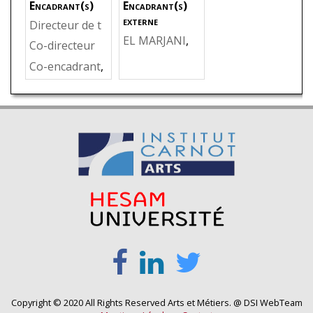
Encadrant(s)
Encadrant(s)
externe
Directeur de t
EL MARJANI
,
hèse
,
KHELLA
Co-directeur
Abdellatif
,
Eco
DI
,
Sofiane
Co-encadrant
,
le Mohamma
DELIGANT
,
M
dia d'ingénieu
ichaël
rs, Maroc
Copyright © 2020 All Rights Reserved Arts et Métiers. @ DSI WebTeam