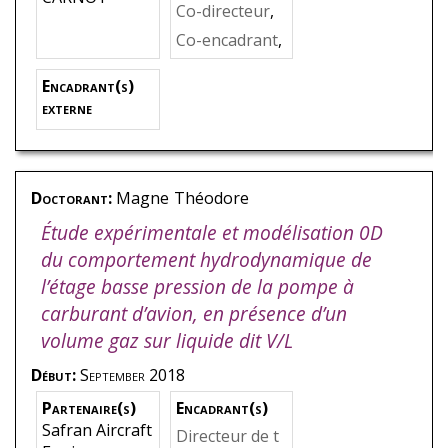
hèse
,
EL MAN
Co-directeur
,
SORI
KHELLADI
,
So
Co-encadrant
,
fiane
BEDEL
Encadrant(s)
externe
Doctorant:
Magne
Théodore
Étude expérimentale et modélisation 0D
du comportement hydrodynamique de
l’étage basse pression de la pompe à
carburant d’avion, en présence d’un
volume gaz sur liquide dit V/L
Début:
September 2018
Partenaire(s)
Encadrant(s)
Safran Aircraft
Directeur de t