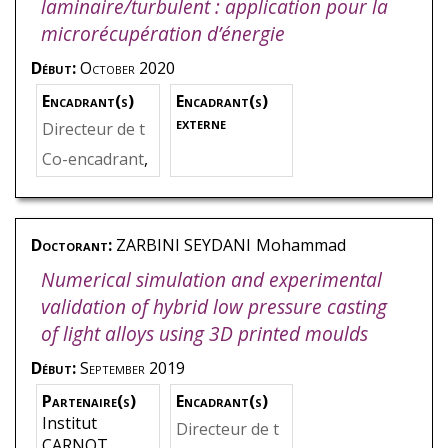
laminaire/turbulent : application pour la
microrécupération d’énergie
Début:
October 2020
Encadrant(s)
Encadrant(s)
externe
Directeur de t
hèse
,
Ravelet
,
Co-encadrant
,
Florent
Pereira
,
Mich
ael
Doctorant:
ZARBINI SEYDANI
Mohammad
Numerical simulation and experimental
validation of hybrid low pressure casting
of light alloys using 3D printed moulds
Début:
September 2019
Partenaire(s)
Encadrant(s)
Institut
Directeur de t
CARNOT