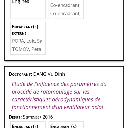
Engines
hèse
,
BAKIR
,
F
Co-encadrant
,
arid
KHELLADI
,
So
Co-encadrant
,
fiane
PARIDAENS
,
R
Encadrant(s)
ichard
externe
PORA
,
Loic
,
Sa
fran Aircraft E
TOMOV
,
Peta
ngines (équip
r
,
Safran Aircr
e - IHESF)
aft Engines (é
quipe - IHESF)
Doctorant:
DANG
Vu Dinh
Etude de l'influence des paramètres du
procédé de rotomoulage sur les
caractéristiques aérodynamiques de
fonctionnement d'un ventilateur axial
Début:
September 2016
Encadrant(s)
Encadrant(s)