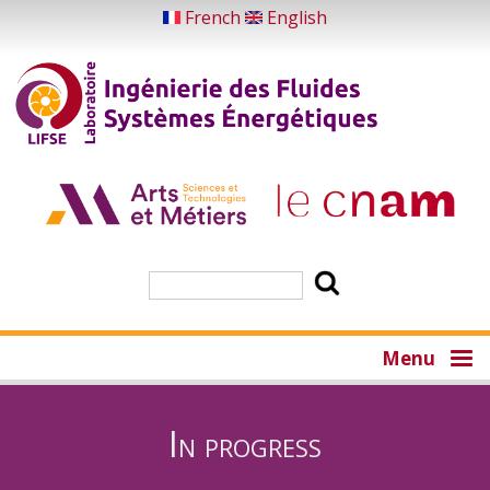
Skip
French
English
to
main
content
Search
Menu
In progress