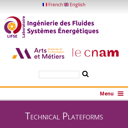
Skip
French
English
to
main
content
Search
Menu
Technical Plateforms