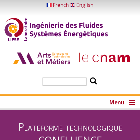
Skip
French
English
to
main
content
Search
Menu
Plateforme technologique