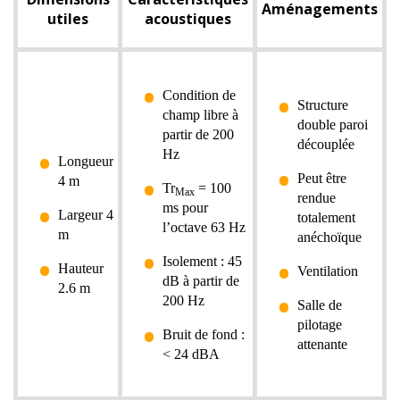
Aménagements
utiles
acoustiques
Condition de
Structure
champ libre à
double paroi
partir de 200
découplée
Hz
Longueur
Peut être
4 m
Tr
= 100
Max
rendue
ms pour
Largeur 4
totalement
l’octave 63 Hz
m
anéchoïque
Isolement : 45
Hauteur
Ventilation
dB à partir de
2.6 m
200 Hz
Salle de
pilotage
Bruit de fond :
attenante
< 24 dBA