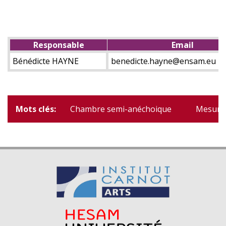
Responsable
Email
Bénédicte HAYNE
benedicte.hayne@ensam.eu
Mots clés
Chambre semi-anéchoique
Mesure