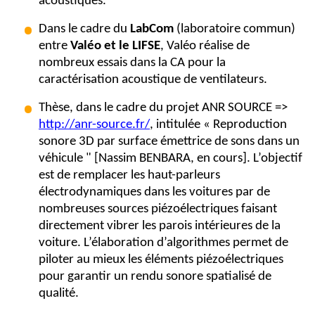
acoustiques.
Dans le cadre du
LabCom
(laboratoire commun)
entre
Valéo
et le LIFSE
,
Valéo
réalise
de
nombreux essais dans la CA pour la
caractérisation acoustique de ventilateurs.
Thèse
,
dans le cadre du
projet ANR SOURCE
=>
http://anr-source.fr/
,
intitulée « Reproduction
sonore 3D par surface émet
trice de sons dans un
véhicule
" [
Nassim BENBARA
, en cours].
L’objectif
est de remplacer les haut-parleurs
électrodynamique
s dans les voitures par de
nombreuses sources
piézoélectriques
faisant
directement vibrer les parois intérieures de la
voiture.
L’élaboration
d’
algorithmes
permet
de
piloter au mieux les éléments piézoélectriques
pour garantir un rendu sonore spatialisé de
qualité.