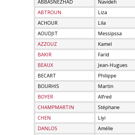
ABBASNEZHAD
Navideh
ABTROUN
Liza
ACHOUR
Lila
AOUDJIT
Messipssa
AZZOUZ
Kamel
BAKIR
Farid
BEAUX
Jean-Hugues
BECART
Philippe
BOURHIS
Martin
BOYER
Alfred
CHAMPMARTIN
Stéphane
CHEN
Liyi
DANLOS
Amélie