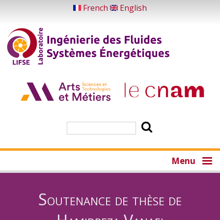
Aller
French
English
au
contenu
principal
Rechercher
Menu
Soutenance de thèse de