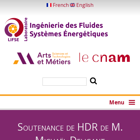
Aller
French
English
au
contenu
principal
Rechercher
Menu
Soutenance de HDR de M.