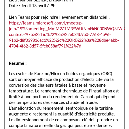
Lieu : Amphi BEZIER, ENSAM Paris
Date : Jeudi 13 avril à 9h
Lien Teams pour rejoindre l'évènement en distanciel :
https://teams.microsoft.com/l/meetup-
join/19%3ameeting_MmM2ZTM3YWUtNmFkNC00NWQ3LWI2Yjg
context=%7b%22Tid%22%3a%22e034b9b0-7768-4b96-
91b2-d8f039816ac1%22%2c%22Oid%22%3a%228dbe4abb-
4704-4f62-8d57-5fcb058af791%22%7d
Résumé :
Les cycles de Rankine/Hirn en fluides organiques (ORC)
sont un moyen efficace de production d’électricité via la
conversion des chaleurs fatales à basse et moyenne
température. Le rendement thermique de l’installation est
limité à une portion du rendement de Carnot qui dépend
des températures des sources chaude et froide.
L’amélioration du rendement isentropique de la turbine
augmente directement la quantité d’électricité produite.
Le dimensionnement de ce composant clé doit prendre en
compte la nature réelle du gaz qui peut être « dense ».