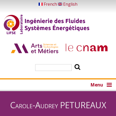
Skip
French
English
to
main
content
Search
Menu
Carole-Audrey PETUREAUX