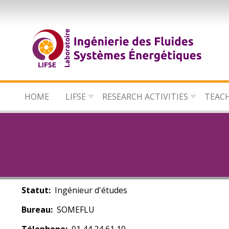
Skip
to
main
content
HOME
LIFSE
RESEARCH ACTIVITIES
TEAC
Statut
Ingénieur d'études
Bureau
SOMEFLU