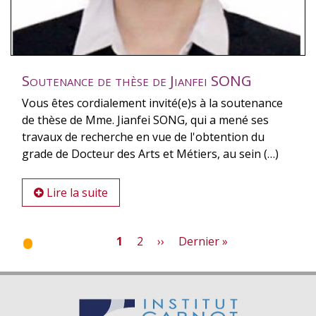
Soutenance de thèse de Jianfei SONG
Vous êtes cordialement invité(e)s à la soutenance
de thèse de Mme. Jianfei SONG, qui a mené ses
travaux de recherche en vue de l'obtention du
grade de Docteur des Arts et Métiers, au sein (…)
Lire la suite
Page
1
Page
2
Page
››
Dernière
Dernier »
courante
suivante
page
Pagination