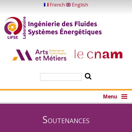
Aller
French
English
au
contenu
principal
Rechercher
Menu
Soutenances