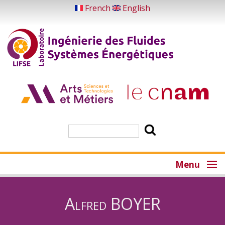
Skip
French
English
to
main
content
Search
Menu
Alfred BOYER