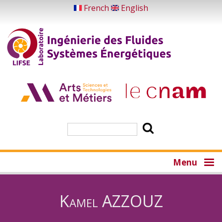
Skip
French
English
to
main
content
Search
Menu
Kamel AZZOUZ