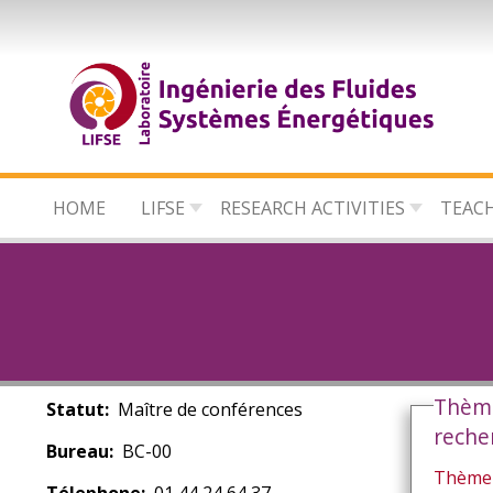
Skip
to
main
content
HOME
LIFSE
RESEARCH ACTIVITIES
TEAC
Thèm
Statut
Maître de conférences
reche
Bureau
BC-00
Thème 