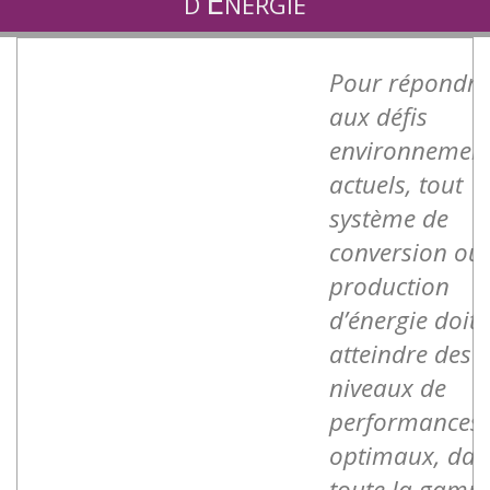
d’Énergie
Pour répondre
aux défis
environnemen
actuels, tout
système de
conversion ou
production
d’énergie doit
atteindre des
niveaux de
performances
optimaux, dan
toute la gamm