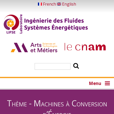
Aller
French
English
au
contenu
principal
Rechercher
Menu
Thème - Machines à Conversion