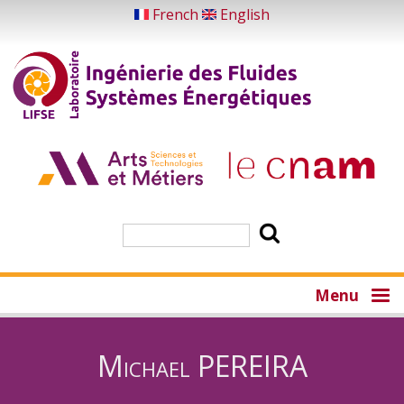
Skip
French
English
to
main
content
Search
Menu
Michael PEREIRA