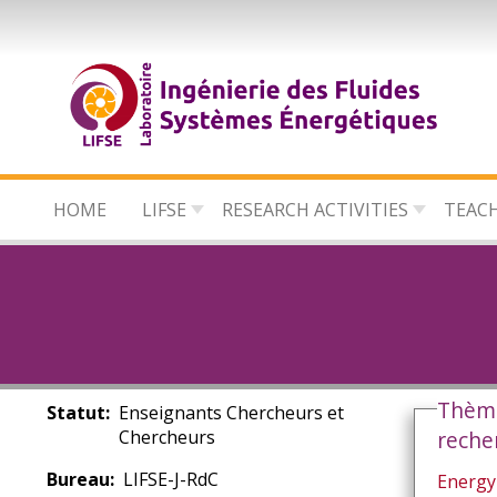
Skip
to
main
content
HOME
LIFSE
RESEARCH ACTIVITIES
TEAC
Thèm
Statut
Enseignants Chercheurs et
Chercheurs
reche
Bureau
LIFSE-J-RdC
Energy