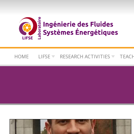
Skip
to
main
content
HOME
LIFSE
RESEARCH ACTIVITIES
TEAC