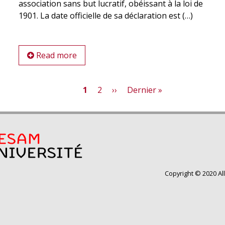
association sans but lucratif, obéissant à la loi de
1901. La date officielle de sa déclaration est (…)
Read more
Current
1
Page
2
Next
››
Last
Dernier »
page
page
page
Copyright © 2020 Al