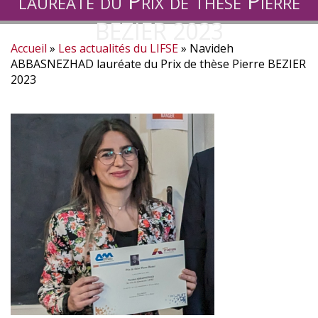
lauréate du Prix de thèse Pierre
BEZIER 2023
Accueil
Les actualités du LIFSE
Navideh
Fil
ABBASNEZHAD lauréate du Prix de thèse Pierre BEZIER
2023
d'Ariane