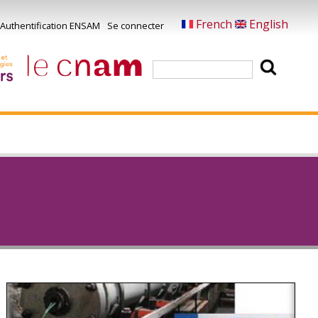
French
English
Authentification ENSAM
Se connecter
Menu
u
Rechercher
ompte
e
'utilisateur