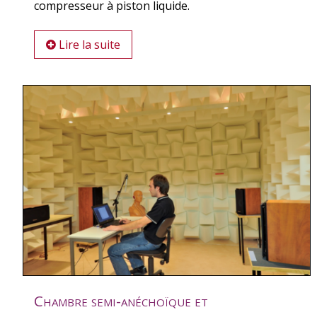
compresseur à piston liquide.
Lire la suite
Chambre semi-anéchoïque et