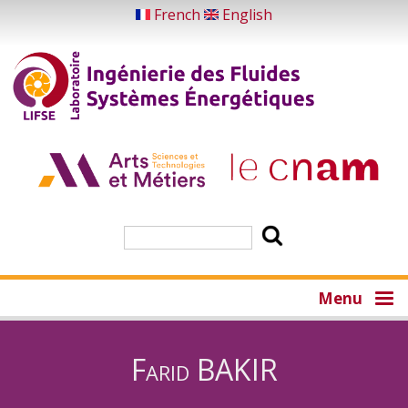
Skip
French
English
to
main
content
Search
Menu
Farid BAKIR