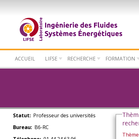
Aller
au
contenu
principal
ACCUEIL
LIFSE
RECHERCHE
FORMATION
Thèm
Statut
Professeur des universités
reche
Bureau
B6-RC
Thème 