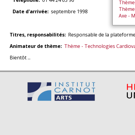
Télephone
01 44 24 63 96
Thème 
Thème 
Date d'arrivée
septembre 1998
Axe - 
Titres, responsabilités
Responsable de la platefor
Animateur de thème
Thème - Technologies Cardiova
Bientôt ...