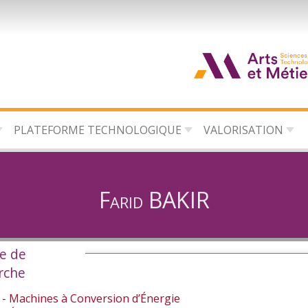
d
c
PLATEFORME TECHNOLOGIQUE
VALORISATION
d
l
Farid BAKIR
e de
rche
- Machines à Conversion d’Énergie