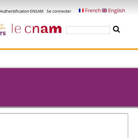
French
English
Authentification ENSAM
Se connecter
Menu
u
Rechercher
ompte
e
'utilisateur