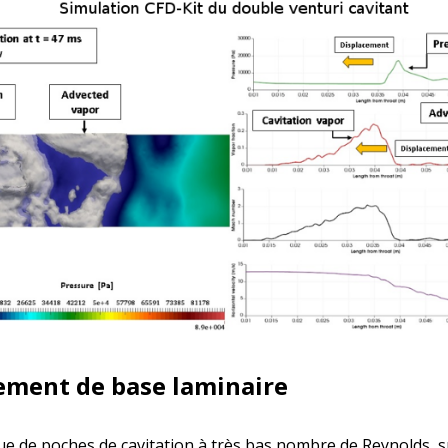
lement de base laminaire
e de poches de cavitation à très bas nombre de Reynolds, s