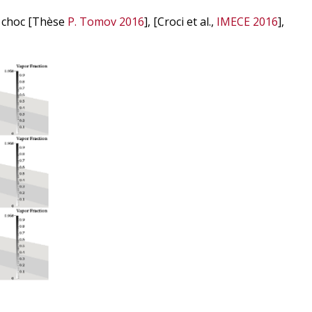
e choc [Thèse
P. Tomov 2016
], [Croci et al.,
IMECE 2016
],