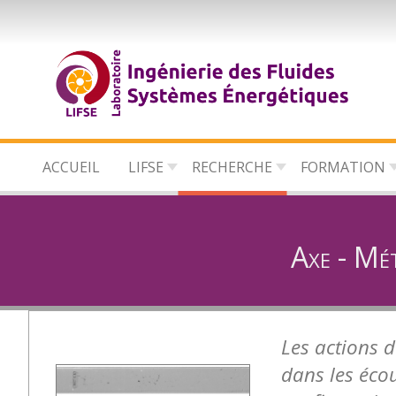
Aller
au
contenu
principal
ACCUEIL
LIFSE
RECHERCHE
FORMATION
Axe - Mét
Les actions 
dans les éco