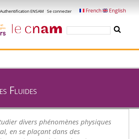
French
English
Authentification ENSAM
Se connecter
Menu
u
Rechercher
ompte
e
'utilisateur
es Fluides
étudier divers phénomènes physiques
al, en se plaçant dans des