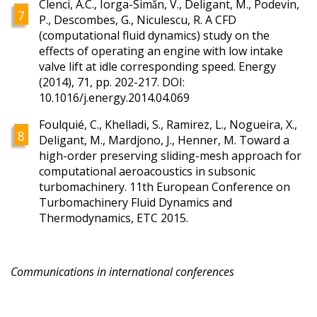
Clenci, A.C., Iorga-Simǎn, V., Deligant, M., Podevin,
P., Descombes, G., Niculescu, R. A CFD
(computational fluid dynamics) study on the
effects of operating an engine with low intake
valve lift at idle corresponding speed. Energy
(2014), 71, pp. 202-217. DOI:
10.1016/j.energy.2014.04.069
Foulquié, C., Khelladi, S., Ramirez, L., Nogueira, X.,
Deligant, M., Mardjono, J., Henner, M. Toward a
high-order preserving sliding-mesh approach for
computational aeroacoustics in subsonic
turbomachinery. 11th European Conference on
Turbomachinery Fluid Dynamics and
Thermodynamics, ETC 2015.
Communications in international conferences