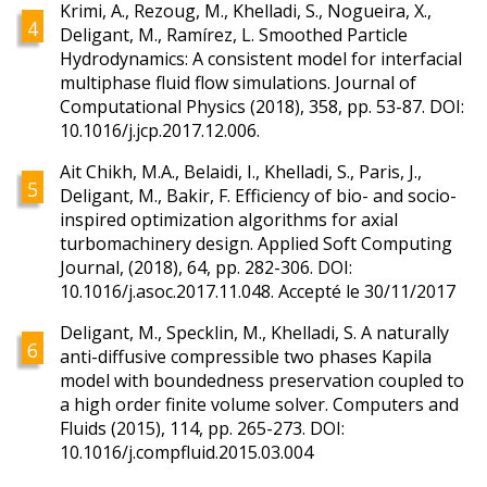
Krimi, A., Rezoug, M., Khelladi, S., Nogueira, X.,
Deligant, M., Ramírez, L. Smoothed Particle
Hydrodynamics: A consistent model for interfacial
multiphase fluid flow simulations. Journal of
Computational Physics (2018), 358, pp. 53-87. DOI:
10.1016/j.jcp.2017.12.006.
Ait Chikh, M.A., Belaidi, I., Khelladi, S., Paris, J.,
Deligant, M., Bakir, F. Efficiency of bio- and socio-
inspired optimization algorithms for axial
turbomachinery design. Applied Soft Computing
Journal, (2018), 64, pp. 282-306. DOI:
10.1016/j.asoc.2017.11.048. Accepté le 30/11/2017
Deligant, M., Specklin, M., Khelladi, S. A naturally
anti-diffusive compressible two phases Kapila
model with boundedness preservation coupled to
a high order finite volume solver. Computers and
Fluids (2015), 114, pp. 265-273. DOI:
10.1016/j.compfluid.2015.03.004