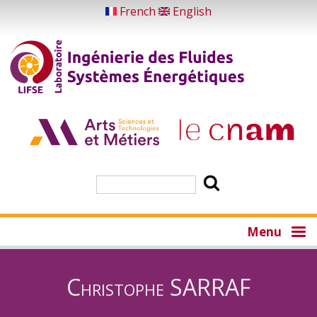
Aller
French
English
au
contenu
principal
Rechercher
Menu
Christophe SARRAF