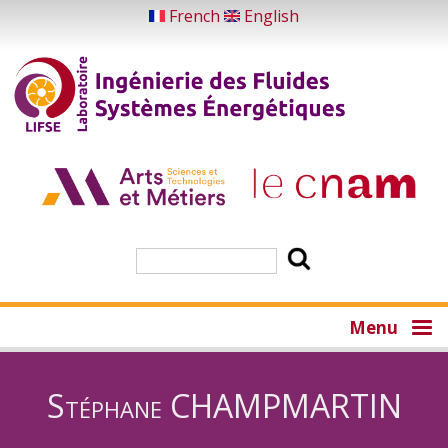
Aller
French
English
au
contenu
principal
Rechercher
Menu
Stéphane CHAMPMARTIN