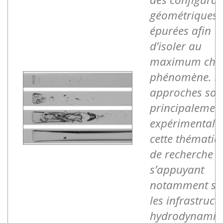
géométriques
épurées afin
d’isoler au
maximum cha
phénomène. L
approches son
principalemen
expérimentale
cette thématiq
de recherche
s’appuyant
notamment su
les infrastruct
hydrodynamiq