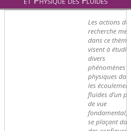
et Physique des Fluides
Les actions de
recherche men
dans ce thème
visent à étudie
divers
phénomènes
physiques dan
les écoulemen
fluides d’un po
de vue
fondamental, 
se plaçant dan
des configurat