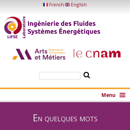
Aller
French
English
au
contenu
principal
Rechercher
Menu
En quelques mots