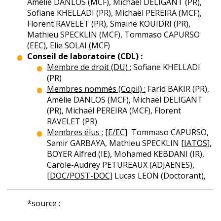
Amélie DANLOS (MCF), Michaël DELIGANT (PR),
Sofiane KHELLADI (PR), Michaël PEREIRA (MCF),
Florent RAVELET (PR), Smaïne KOUIDRI (PR),
Mathieu SPECKLIN (MCF), Tommaso CAPURSO
(EEC), Elie SOLAI (MCF)
Conseil de laboratoire (CDL) :
Membre de droit (DU) :
Sofiane KHELLADI
(PR)
Membres nommés (Copil) :
Farid BAKIR (PR),
Amélie DANLOS (MCF), Michaël DELIGANT
(PR), Michaël PEREIRA (MCF), Florent
RAVELET (PR)
Membres élus :
[E/EC]
Tommaso CAPURSO,
Samir GARBAYA, Mathieu SPECKLIN
[IATOS]
,
BOYER Alfred (IE), Mohamed KEBDANI (IR),
Carole-Audrey PETUREAUX (ADJAENES),
[DOC/POST-DOC]
Lucas LEON (Doctorant),
*source :