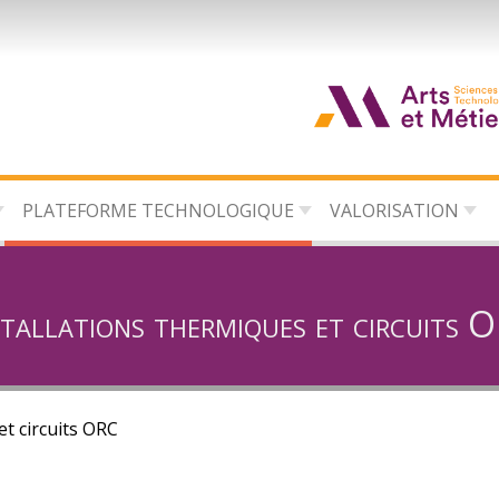
d
c
PLATEFORME TECHNOLOGIQUE
VALORISATION
d
l
stallations thermiques et circuits 
et circuits ORC