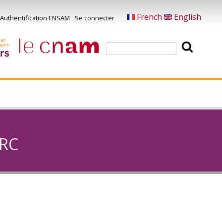
French
English
Authentification ENSAM
Se connecter
Menu
u
Rechercher
ompte
e
'utilisateur
ORC