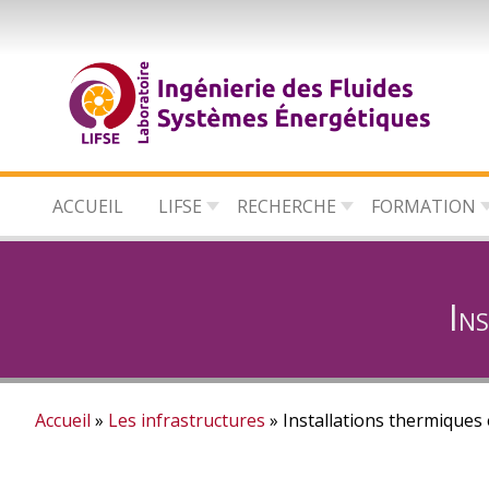
Aller
au
contenu
principal
ACCUEIL
LIFSE
RECHERCHE
FORMATION
In
Accueil
Les infrastructures
Installations thermiques 
Fil