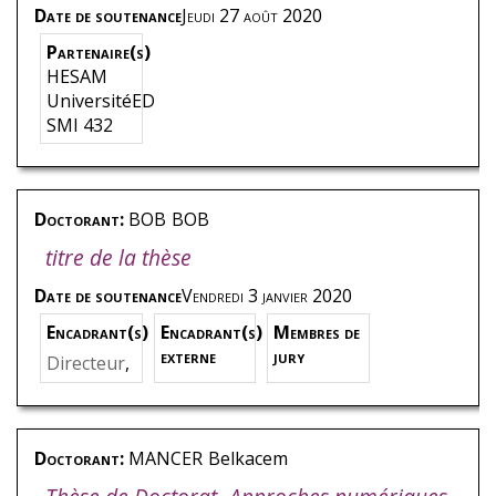
Date de soutenance
Jeudi 27 août 2020
Partenaire(s)
HESAM
UniversitéED
SMI 432
Doctorant:
BOB
BOB
titre de la thèse
Date de soutenance
Vendredi 3 janvier 2020
Encadrant(s)
Encadrant(s)
Membres de
externe
jury
Directeur
,
Nom
,
Pré
nom
,
Thè
me - Mac
Doctorant:
MANCER
Belkacem
hines à C
onversio