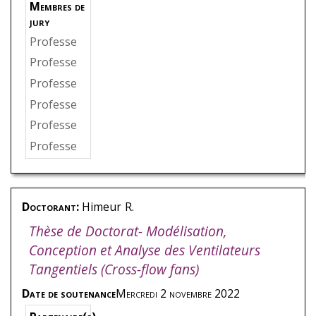
amed
ane
Membres de
EL
,
Marie
jury
Professe
ur
,
BRAB
Professe
AZON
,
De
ur
,
NOGU
Professe
rmot
,
Unv
EIRA
,
Xes
ur
,
AHZI
,
Professe
ersité de
us
,
Unive
Said
,
Univ
ur Associ
Professe
Dublin, Irl
rsidade d
ersité de
ée
,
BEDE
ur
,
EL MA
ande
Professe
a Coruna,
Strasbou
L
,
Marie
,
NSORI
,
M
ur
,
KHELL
Spain
rg
,
Exami
Arts et M
ohamed
,
ADI
,
Sofia
nateur
étiers
,
Ex
Arts et M
ne
,
LIFSE
,
aminatric
Doctorant:
Himeur
R.
étiers
,
Ex
Examinat
e
aminateu
Thèse de Doctorat- Modélisation,
eur
r
Conception et Analyse des Ventilateurs
Tangentiels (Cross-flow fans)
Date de soutenance
Mercredi 2 novembre 2022