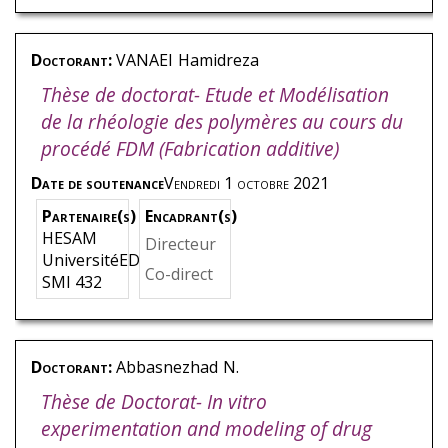
Doctorant:
VANAEI
Hamidreza
Thèse de doctorat- Etude et Modélisation
de la rhéologie des polymères au cours du
procédé FDM (Fabrication additive)
Date de soutenance
Vendredi 1 octobre 2021
Partenaire(s)
Encadrant(s)
HESAM
Directeur
UniversitéED
de thèse
,
Co-direct
SMI 432
KHELLAD
eur
,
TCH
I
,
Sofiane
ARKHTCH
I
,
Abbas
Doctorant:
Abbasnezhad
N.
Thèse de Doctorat- In vitro
experimentation and modeling of drug