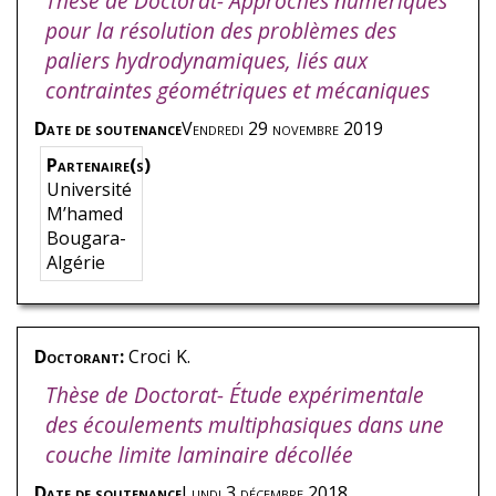
Thèse de Doctorat- Approches numériques
n d’Énergi
pour la résolution des problèmes des
e
paliers hydrodynamiques, liés aux
contraintes géométriques et mécaniques
Date de soutenance
Vendredi 29 novembre 2019
Partenaire(s)
Université
M’hamed
Bougara-
Algérie
Doctorant:
Croci
K.
Thèse de Doctorat- Étude expérimentale
des écoulements multiphasiques dans une
couche limite laminaire décollée
Date de soutenance
Lundi 3 décembre 2018