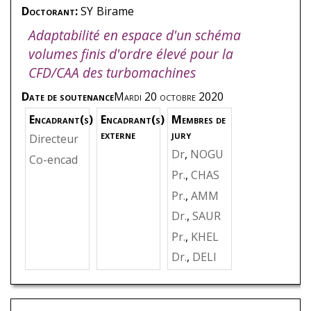
Doctorant:
SY
Birame
Adaptabilité en espace d'un schéma
volumes finis d'ordre élevé pour la
CFD/CAA des turbomachines
Date de soutenance
Mardi 20 octobre 2020
Encadrant(s)
Encadrant(s)
Membres de
externe
jury
Directeur
Dr
,
NOGU
de thèse
,
Co-encad
EIRA
,
Xes
KHELLAD
Pr.
,
CHAS
rant
,
DELI
us
,
Unive
I
,
Sofiane
SAING
,
Je
GANT
,
Mi
Pr.
,
AMM
rsidade d
an-Camill
chael
AR
,
Amin
Dr.
,
SAUR
a Coruña,
e
,
Sorbon
e
,
Arts et
ET
,
Emili
Pr.
,
KHEL
Espagne
,
ne Univer
Métiers A
e
,
Queens
LADI
,
Sofi
Rapporte
Dr.
,
DELI
sité, Fran
ngers, Fr
land Univ
ane
,
Arts
ur
GANT
,
Mi
ce
,
Rappo
ance
,
Pré
ersity of
et Métier
chael
,
Art
rteur
sident
Technolo
s Paris, Fr
s et Métie