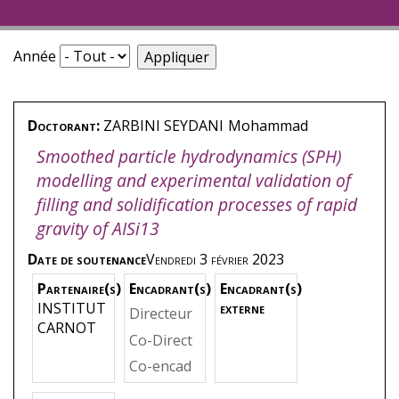
Année
Doctorant:
ZARBINI SEYDANI
Mohammad
Smoothed particle hydrodynamics (SPH)
modelling and experimental validation of
filling and solidification processes of rapid
gravity of AISi13
Date de soutenance
Vendredi 3 février 2023
Partenaire(s)
Encadrant(s)
Encadrant(s)
INSTITUT
externe
Directeur
CARNOT
de thèse
,
Co-Direct
EL MANS
eur
,
KHEL
Co-encad
ORI
,
Moh
LADI
,
Sofi
rant
,
BED