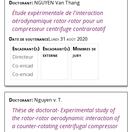
gy, Austr
Doctorant:
NGUYEN
Van Thang
ance
,
Exa
rs Paris, F
alie
,
Exam
minateur
Étude expérimentale de l'interaction
rance
,
Ex
inatrice
aminateu
aérodynamique rotor-rotor pour un
r
compresseur centrifuge contrarotatif
Date de soutenance
Lundi 31 août 2020
Encadrant(s)
Encadrant(s)
Membres de
externe
jury
Directeur
de thèse
,
Co-encad
BAKIR
,
Fa
rant
,
DAN
Co-encad
rid
,
Thèm
LOS
,
Amél
rant
,
PARI
e - Machi
ie
,
Thème
DAENS
,
Ri
nes à Con
- Machine
chard
,
Th
version
Doctorant:
Nguyen
v. T.
s à Conve
ème - Ma
d’Énergie
rsion d’Én
Thèse de doctorat- Experimental study of
chines à C
ergie
onversio
the rotor-rotor aerodynamic interaction of
n d’Énergi
a counter-rotating centrifugal compressor
e