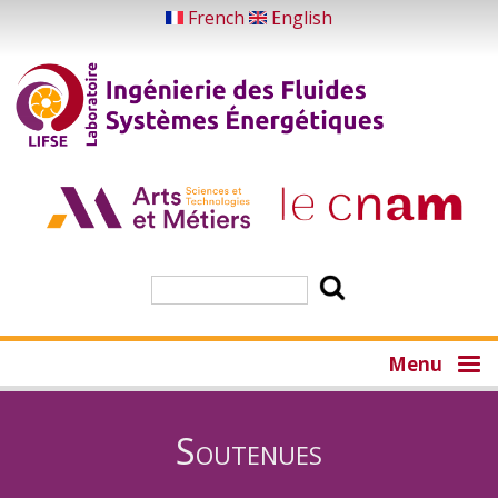
Aller
French
English
au
contenu
principal
Rechercher
Menu
Soutenues