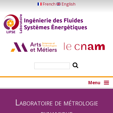
Aller
French
English
au
contenu
principal
Rechercher
Menu
Laboratoire de métrologie