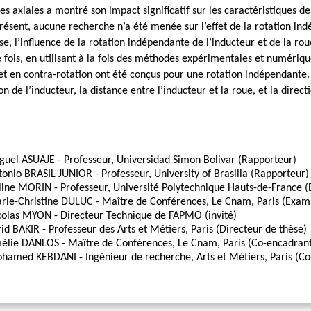
s axiales a montré son impact significatif sur les caractéristiques d
présent, aucune recherche n’a été menée sur l’effet de la rotation in
se, l’influence de la rotation indépendante de l’inducteur et de la ro
fois, en utilisant à la fois des méthodes expérimentales et numériques
 et en contra-rotation ont été conçus pour une rotation indépendante.
on de l’inducteur, la distance entre l’inducteur et la roue, et la direct
guel ASUAJE - Professeur, Universidad Simon Bolivar (Rapporteur)
tonio BRASIL JUNIOR - Professeur, University of Brasilia (Rapporteur)
line MORIN - Professeur, Université Polytechnique Hauts-de-France (
rie-Christine DULUC - Maître de Conférences, Le Cnam, Paris (Exami
colas MYON - Directeur Technique de FAPMO (invité)
rid BAKIR - Professeur des Arts et Métiers, Paris (Directeur de thèse)
élie DANLOS - Maître de Conférences, Le Cnam, Paris (Co-encadrant
hamed KEBDANI - Ingénieur de recherche, Arts et Métiers, Paris (Co