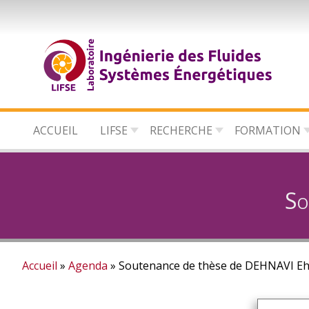
Aller
au
contenu
principal
ACCUEIL
LIFSE
RECHERCHE
FORMATION
So
Accueil
Agenda
Soutenance de thèse de DEHNAVI E
Fil