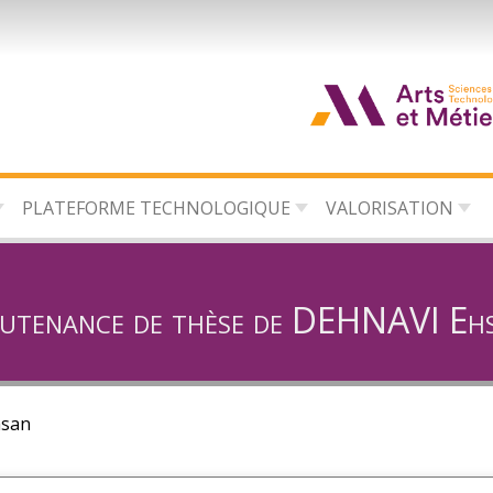
d
c
PLATEFORME TECHNOLOGIQUE
VALORISATION
d
l
utenance de thèse de DEHNAVI Eh
hsan