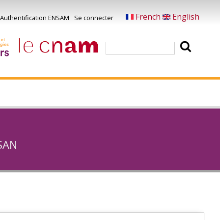
French
English
Authentification ENSAM
Se connecter
Menu
u
Rechercher
ompte
e
'utilisateur
san