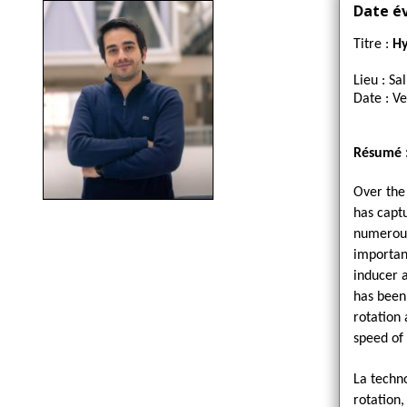
d'Ariane
Date é
Titre :
Hy
Lieu : Sa
Date : V
Résumé 
Over the 
has captu
numerous
importan
inducer a
has been
rotation
speed of 
La techn
rotation,