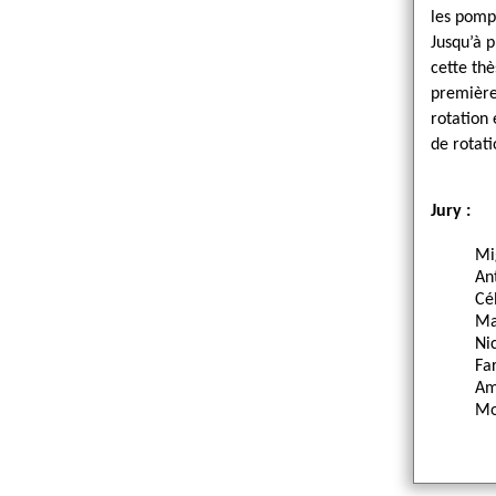
les pompe
Jusqu’à 
cette thè
première 
rotation
de rotati
Jury :
Mi
An
Cé
Ma
Ni
Fa
Am
Mo