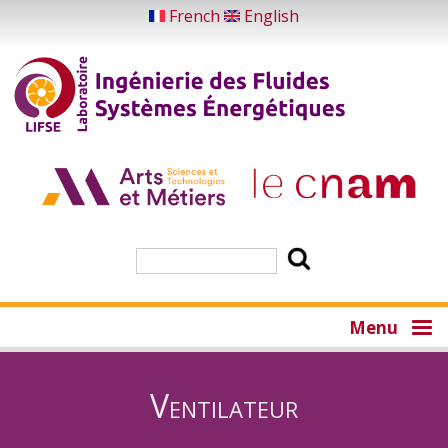
Aller
French
English
au
contenu
principal
Rechercher
Menu
Ventilateur