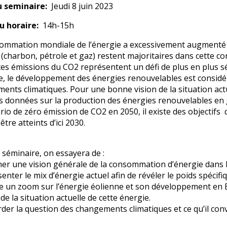
u seminaire
Jeudi 8 juin 2023
u horaire
14h-15h
ommation mondiale de l’énergie a excessivement augmenté de
s (charbon, pétrole et gaz) restent majoritaires dans cette 
tes émissions du CO2 représentent un défi de plus en plus 
e, le développement des énergies renouvelables est considér
ents climatiques. Pour une bonne vision de la situation act
s données sur la production des énergies renouvelables en g
ario de zéro émission de CO2 en 2050, il existe des objectifs
être atteints d’ici 2030.
 séminaire, on essayera de :
r une vision générale de la consommation d’énergie dans
nter le mix d’énergie actuel afin de révéler le poids spécif
 un zoom sur l’énergie éolienne et son développement en E
de la situation actuelle de cette énergie.
er la question des changements climatiques et ce qu’il convie