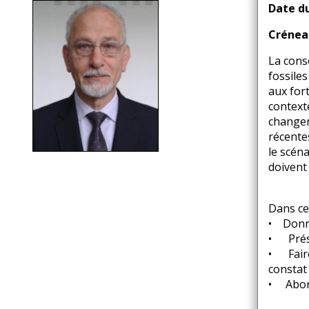
d'Ariane
Date d
Crénea
La cons
fossile
aux for
context
changem
récente
le scén
doivent 
Dans ce
• Donne
• Prése
• Faire
constat 
• Abord