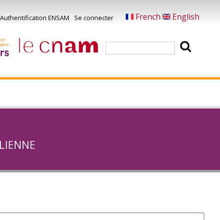
French
English
Authentification ENSAM
Se connecter
Menu
u
Rechercher
ompte
e
'utilisateur
olienne