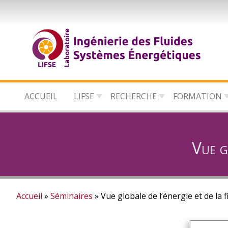
Aller
au
contenu
principal
ACCUEIL
LIFSE
RECHERCHE
FORMATION
Vue gl
Accueil
Séminaires
Vue globale de l’énergie et de la f
Fil