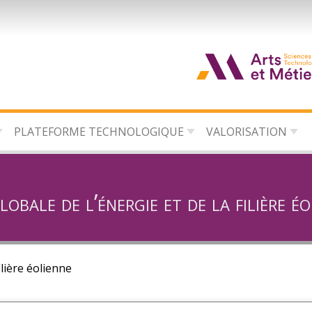
d
c
PLATEFORME TECHNOLOGIQUE
VALORISATION
d
l
obale de l’énergie et de la filière é
ilière éolienne