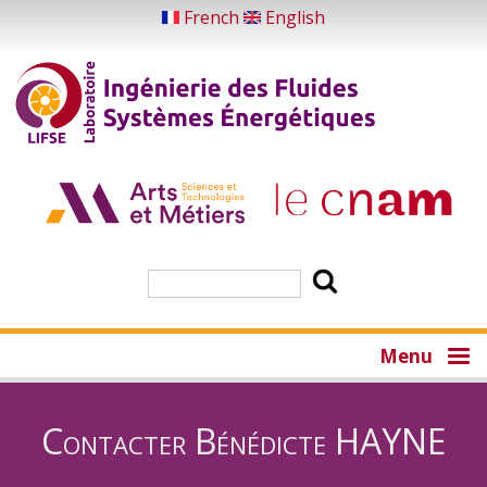
Aller
French
English
au
contenu
principal
Rechercher
Menu
Contacter Bénédicte HAYNE