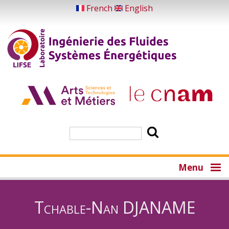
Aller
French
English
au
contenu
principal
Rechercher
Menu
Tchable-Nan DJANAME