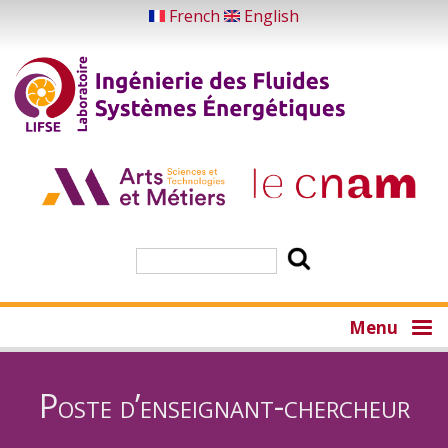
Aller
French
English
au
contenu
principal
Rechercher
Menu
Poste d’enseignant-chercheur