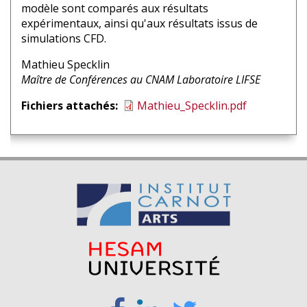
modèle sont comparés aux résultats
expérimentaux, ainsi qu'aux résultats issus de
simulations CFD.
Nom
Mathieu Specklin
intervenant
Affiliation
Maître de Conférences au CNAM Laboratoire LIFSE
1
intervenant
Fichiers attachés
Mathieu_Specklin.pdf
1