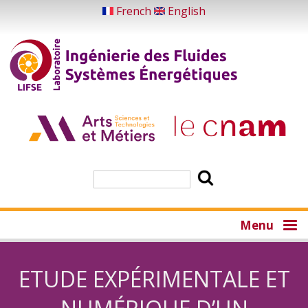
Aller
French
English
au
contenu
principal
Rechercher
Menu
ETUDE EXPÉRIMENTALE ET