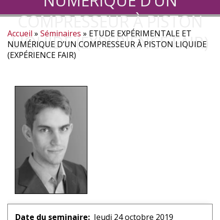
NUMÉRIQUE D’UN
COMPRESSEUR À PISTON
Accueil
Séminaires
ETUDE EXPÉRIMENTALE ET
LIQUIDE (EXPÉRIENCE FAIR)
Fil
NUMÉRIQUE D’UN COMPRESSEUR À PISTON LIQUIDE
(EXPÉRIENCE FAIR)
d'Ariane
Date du seminaire
Jeudi 24 octobre 2019