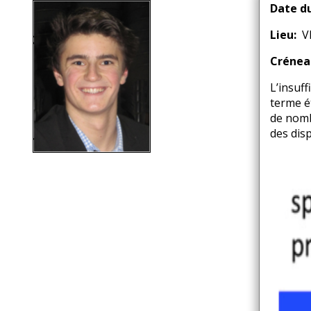
d'Ariane
Date d
Lieu
V
Crénea
L’insuf
terme ét
de nomb
des disp