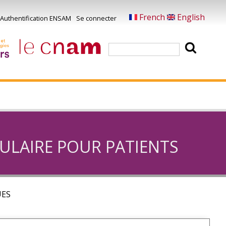
French
English
Authentification ENSAM
Se connecter
Menu
u
Rechercher
ompte
e
'utilisateur
CULAIRE POUR PATIENTS
UES