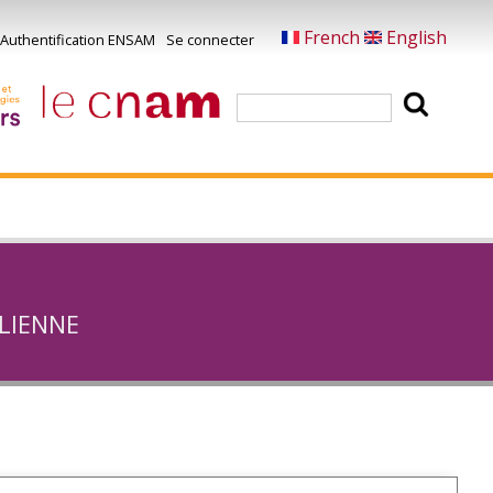
French
English
Authentification ENSAM
Se connecter
Menu
u
Rechercher
ompte
e
'utilisateur
olienne