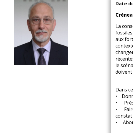
d'Ariane
Date d
Crénea
La cons
fossile
aux for
context
changem
récente
le scén
doivent 
Dans ce
• Donne
• Prése
• Faire
constat 
• Abord