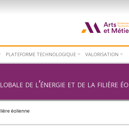
d
c
PLATEFORME TECHNOLOGIQUE
VALORISATION
d
l
obale de l’énergie et de la filière é
ilière éolienne