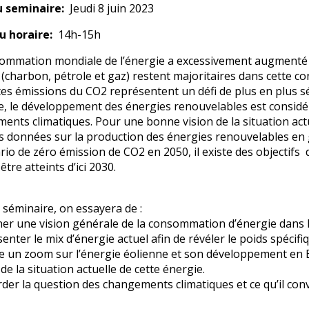
u seminaire
Jeudi 8 juin 2023
u horaire
14h-15h
ommation mondiale de l’énergie a excessivement augmenté de
s (charbon, pétrole et gaz) restent majoritaires dans cette 
tes émissions du CO2 représentent un défi de plus en plus 
e, le développement des énergies renouvelables est considér
ents climatiques. Pour une bonne vision de la situation act
s données sur la production des énergies renouvelables en g
ario de zéro émission de CO2 en 2050, il existe des objectifs
être atteints d’ici 2030.
 séminaire, on essayera de :
r une vision générale de la consommation d’énergie dans
nter le mix d’énergie actuel afin de révéler le poids spécif
 un zoom sur l’énergie éolienne et son développement en E
de la situation actuelle de cette énergie.
er la question des changements climatiques et ce qu’il convie