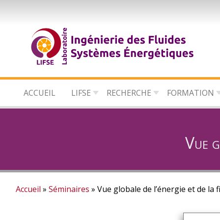
Aller
au
contenu
principal
ACCUEIL
LIFSE
RECHERCHE
FORMATION
Vue gl
Accueil
Séminaires
Vue globale de l’énergie et de la f
Fil