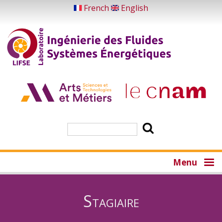
Aller
French
English
au
contenu
principal
Rechercher
Menu
Stagiaire