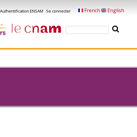
French
English
Authentification ENSAM
Se connecter
Menu
u
Rechercher
ompte
e
'utilisateur