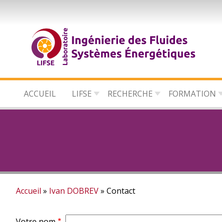
Aller
au
contenu
principal
ACCUEIL
LIFSE
RECHERCHE
FORMATION
Accueil
Ivan DOBREV
Contact
Fil
Votre nom